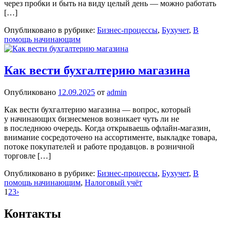
через пробки и быть на виду целый день — можно работать
[…]
Опубликовано в рубрике:
Бизнес-процессы
,
Бухучет
,
В
помощь начинающим
Как вести бухгалтерию магазина
Опубликовано
12.09.2025
от
admin
Как вести бухгалтерию магазина — вопрос, который
у начинающих бизнесменов возникает чуть ли не
в последнюю очередь. Когда открываешь офлайн‑магазин,
внимание сосредоточено на ассортименте, выкладке товара,
потоке покупателей и работе продавцов. в розничной
торговле […]
Опубликовано в рубрике:
Бизнес-процессы
,
Бухучет
,
В
помощь начинающим
,
Налоговый учёт
Навигация
1
2
3
›
по
Контакты
записям