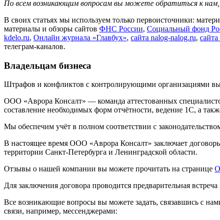
По всем возникающим вопросам вы можете обратиться к нам
В своих статьях мы используем только первоисточники: мате
материалы и обзоры сайтов
ФНС России
,
Социальный фонд Ро
kdelo.ru
,
Онлайн журнала «Главбух»
,
сайта nalog-nalog.ru
,
сайта 
телеграм‑каналов.
Владельцам бизнеса
Штрафов и конфликтов с контролирующими организациями вы 
ООО «Аврора Консалт» — команда аттестованных специалистов, 
составление необходимых форм отчётности, ведение 1С, а так
Мы обеспечим учёт в полном соответствии с законодательство
В настоящее время ООО «Аврора Консалт» заключает договор
территории Санкт‑Петербурга и Ленинградской области.
Отзывы о нашей компании вы можете прочитать на странице
О
Для заключения договора проводится предварительная встреча
Все возникающие вопросы вы можете задать, связавшись с на
связи, например, мессенджерами: