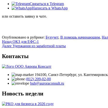
Связаться в Telegram
Написать в WhatsApp
или оставить заявку в чате.
Опубликовано в рубрике:
Бухучет
,
В помощь начинающим
,
Нал
Навигация
Назад
ОКЗ для ЕФС‑1
Далее
Удержания из заработной платы
по
записям
Контакты
194100, Санкт‑Петербург, ул. Кантемировска
(812) 209-02-00
buh@auroraconsult.ru
Новость недели