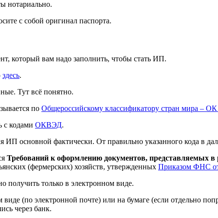
ты нотариально.
осите с собой оригинал паспорта.
т, который вам надо заполнить, чтобы стать ИП.
о
здесь
.
ные. Тут всё понятно.
азывается по
Общероссийскому классификатору стран мира – ОК 
ь с кодами
ОКВЭД
.
ля ИП основной фактически. От правильно указанного кода в дал
ся
Требований к оформлению документов, представляемых в
ьянских (фермерских) хозяйств, утвержденных
Приказом ФНС от
 получить только в электронном виде.
де (по электронной почте) или на бумаге (если отдельно попрос
ись через банк.