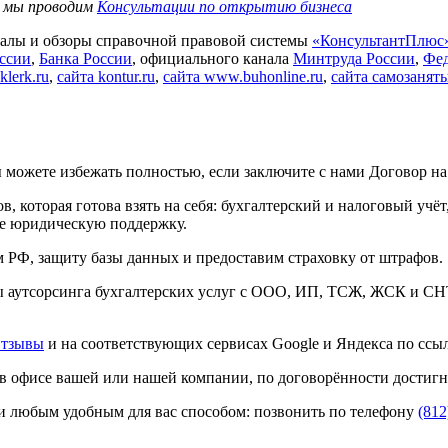
, мы проводим
Консультации по открытию бизнеса
риалы и обзоры справочной правовой системы
«КонсультантПлюс
ссии
,
Банка России
, официального канала
Минтруда России
,
Фед
klerk.ru
,
сайта kontur.ru
,
сайта www.buhonline.ru
,
сайта самозанят
можете избежать полностью, если заключите с нами Договор н
которая готова взять на себя: бухгалтерский и налоговый учёт,
же юридическую поддержку.
м РФ, защиту базы данных и предоставим страховку от штрафов.
ы аутсорсинга бухгалтерских услуг с ООО, ИП, ТСЖ, ЖСК и СН
тзывы
и на соответствующих сервисах Google и Яндекса по ссы
 в офисе вашей или нашей компании, по договорённости достигн
ми любым удобным для вас способом: позвонить по телефону
(812