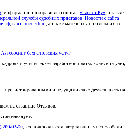
»
, информационно-правового портала
«Гарант.Ру»
, а также
еральной службы судебных приставов
,
Новости с сайта
ые.рф
,
сайта mertech.ru
, а также материалы и обзоры из их
а
Аутсорсинг бухгалтерских услуг
 кадровый учёт и расчёт заработной платы, воинский учёт,
Т зарегистрированными и ведущими свою деятельность на
лкам на странице Отзывов.
утой накануне.
) 209-02-00
, воспользоваться альтернативными способами