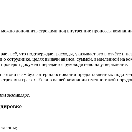
ю можно дополнить строками под внутренние процессы компании
ает всё, что подтверждает расходы, указывает это в отчёте и п
 о сотруднике, целях выдачи аванса, суммой, выделенной на ко
 проверки документ передаётся руководителю на утверждение.
 готовит сам бухгалтер на основании предоставленных подотчёт
в строках и графах. Если в вашей компании именно такой порядо
ом экземпляре.
ндировке
 талоны;