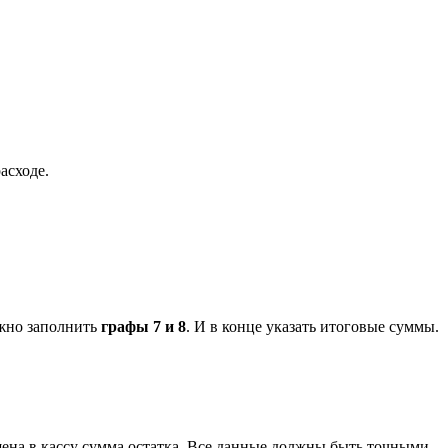
асходе.
ужно заполнить
графы 7 и 8
. И в конце указать итоговые суммы.
ащена в кассу сумма остатка. Все данные должны быть точными