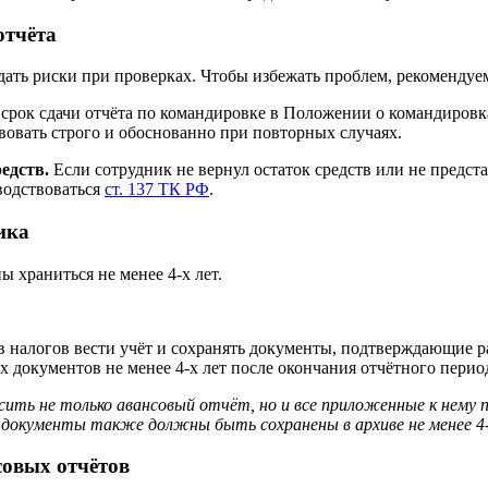
отчёта
здать риски при проверках. Чтобы избежать проблем, рекоменду
срок сдачи отчёта по командировке в Положении о командировках
вовать строго и обоснованно при повторных случаях.
едств.
Если сотрудник не вернул остаток средств или не предст
оводствоваться
ст. 137 ТК РФ
.
ика
 храниться не менее 4‑х лет.
 налогов вести учёт и сохранять документы, подтверждающие р
 документов не менее 4‑х лет после окончания отчётного перио
сить не только авансовый отчёт, но и все приложенные к нем
 документы также должны быть сохранены в архиве не менее 4‑
совых отчётов