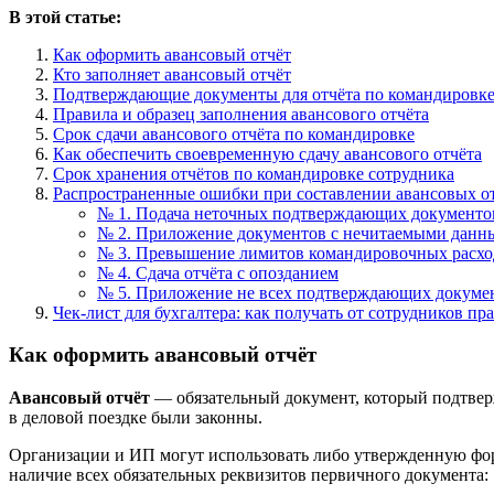
В этой статье:
Как оформить авансовый отчёт
Кто заполняет авансовый отчёт
Подтверждающие документы для отчёта по командировк
Правила и образец заполнения авансового отчёта
Срок сдачи авансового отчёта по командировке
Как обеспечить своевременную сдачу авансового отчёта
Срок хранения отчётов по командировке сотрудника
Распространенные ошибки при составлении авансовых о
№ 1. Подача неточных подтверждающих документо
№ 2. Приложение документов с нечитаемыми данн
№ 3. Превышение лимитов командировочных расход
№ 4. Сдача отчёта с опозданием
№ 5. Приложение не всех подтверждающих докуме
Чек‑лист для бухгалтера: как получать от сотрудников п
Как оформить авансовый отчёт
Авансовый отчёт
— обязательный документ, который подтверж
в деловой поездке были законны.
Организации и ИП могут использовать либо утвержденную форм
наличие всех обязательных реквизитов первичного документа: