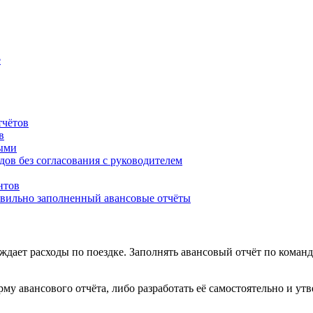
е
тчётов
в
ыми
ов без согласования с руководителем
нтов
равильно заполненный авансовые отчёты
дает расходы по поездке. Заполнять авансовый отчёт по команд
у авансового отчёта, либо разработать её самостоятельно и ут