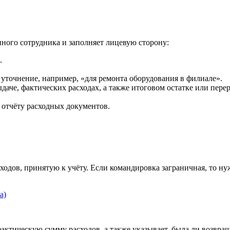
нного сотрудника и заполняет лицевую сторону:
.
уточнение, например, «для ремонта оборудования в филиале».
даче, фактических расходах, а также итоговом остатке или перер
отчёту расходных документов.
одов, принятую к учёту. Если командировка заграничная, то н
 фактическую сумму расходов, а также указывает, была ли возвр