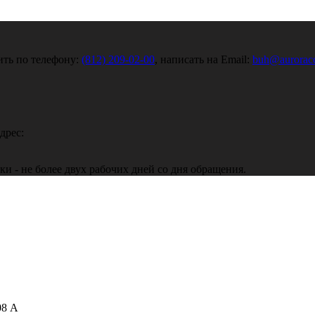
ить по телефону:
(812) 209-02-00
, написать на Email:
buh@auroraco
дрес:
 - не более двух рабочих дней со дня обращения.
08 А