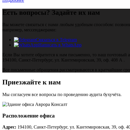
Подробнее
Есть вопросы? Задайте их нам
Вы можете связаться с нами любым удобным способом: позвон
например, мессенджерами:
Связаться в Telegram
Написать в WhatsApp
Если Вы хотите обратится к нам письменно, то наш почтовый а
194100, Санкт‑Петербург, ул. Кантемировская, 39, оф. 408 А
.
Все письменные обращения рассматриваются в кратчайшие сроки
Приезжайте к нам
Мы согласуем все вопросы по проведению аудита бухучёта.
Расположение офиса
Адрес:
194100, Санкт‑Петербург, ул. Кантемировская, 39, оф. 4