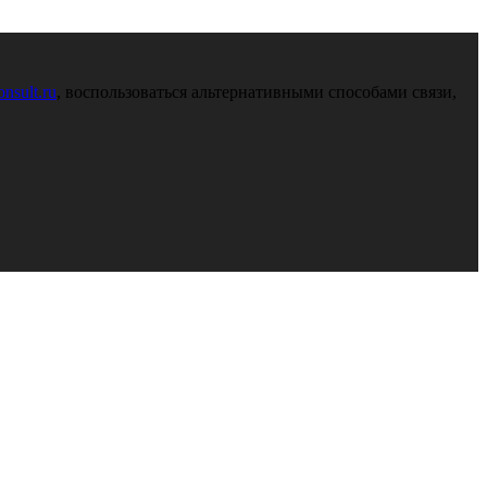
nsult.ru
, воспользоваться альтернативными способами связи,